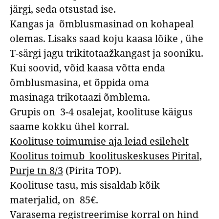
järgi, seda otsustad ise.
Kangas ja õmblusmasinad on kohapeal
olemas. Lisaks saad koju kaasa lõike , ühe
T-särgi jagu trikitotaažkangast ja sooniku.
Kui soovid, võid kaasa võtta enda
õmblusmasina, et õppida oma
masinaga trikotaazi õmblema.
Grupis on 3-4 osalejat, k
oolituse käigus
saame kokku ühel korral.
Koolituse toimumise aja leiad esilehelt
Koolitus toimub koolituskeskuses Pirital,
Purje tn 8/3
(Pirita TOP).
Koolituse tasu, mis sisaldab kõik
materjalid, on 85€.
Varasema registreerimise korral on hind