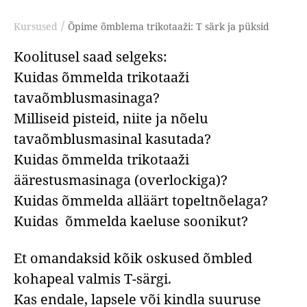
/
Kursused
Õpime õmblema trikotaaži: T särk ja püksid
Koolitusel saad selgeks:
Kuidas õmmelda trikotaaži
tavaõmblusmasinaga?
Milliseid pisteid, niite ja nõelu
tavaõmblusmasinal kasutada?
Kuidas õmmelda trikotaaži
äärestusmasinaga (overlockiga)?
Kuidas õmmelda alläärt topeltnõelaga?
Kuidas õmmelda kaeluse soonikut?
Et omandaksid kõik oskused õmbled
kohapeal valmis
T-särgi.
Kas endale, lapsele või kindla suuruse